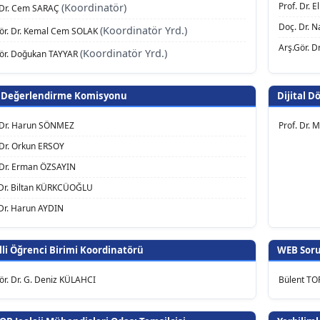
Prof. Dr.
(Koordinatör)
 Dr. Cem SARAÇ
Doç. Dr. 
(Koordinatör Yrd.)
ör. Dr. Kemal Cem SOLAK
Arş.Gör. D
(Koordinatör Yrd.)
Gör. Doğukan TAYYAR
 Değerlendirme Komisyonu
Dijital D
 Dr. Harun SÖNMEZ
Prof. Dr.
 Dr. Orkun ERSOY
 Dr. Erman ÖZSAYIN
Dr. Biltan KÜRKCÜOĞLU
Dr. Harun AYDIN
lli Öğrenci Birimi Koordinatörü
WEB Sor
ör. Dr. G. Deniz KÜLAHCI
Bülent TO