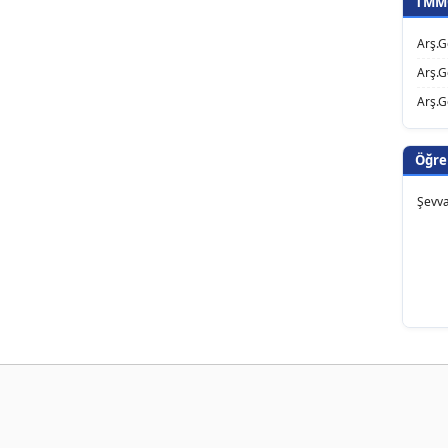
TMMO
Arş.G
Arş.G
Arş.G
Öğre
Şevv