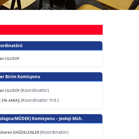
oordinatörü
İnan ULUSOY
iler Birim Komisyonu
(Koordinatör)
İnan ULUSOY
(Koordinatör Yrd.)
r. Efe AKKAŞ
Bologna/MÜDEK) Komisyonu – Jeoloji Müh.
(Koordinatör)
Gülseren DAĞDELENLER