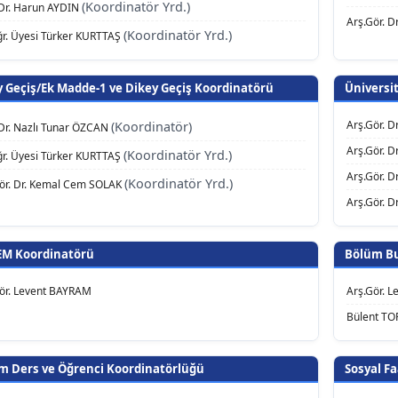
(Koordinatör Yrd.)
Dr. Harun AYDIN
Arş.Gör. D
(Koordinatör Yrd.)
ğr. Üyesi Türker KURTTAŞ
y Geçiş/Ek Madde-1 ve Dikey Geçiş Koordinatörü
Üniversit
Arş.Gör. 
(Koordinatör)
Dr. Nazlı Tunar ÖZCAN
Arş.Gör. Dr
(Koordinatör Yrd.)
ğr. Üyesi Türker KURTTAŞ
Arş.Gör. D
(Koordinatör Yrd.)
ör. Dr. Kemal Cem SOLAK
Arş.Gör. 
M Koordinatörü
Bölüm Bu
ör. Levent BAYRAM
Arş.Gör. 
Bülent TO
m Ders ve Öğrenci Koordinatörlüğü
Sosyal Fa