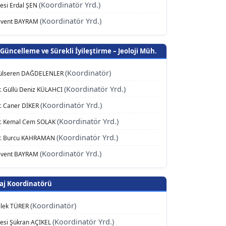
(Koordinatör Yrd.)
yesi Erdal ŞEN
(Koordinatör Yrd.)
Levent BAYRAM
üncelleme ve Sürekli İyileştirme – Jeoloji Müh.
(Koordinatör)
Gülseren DAĞDELENLER
(Koordinatör Yrd.)
r. Güllü Deniz KÜLAHCI
(Koordinatör Yrd.)
r. Caner DİKER
(Koordinatör Yrd.)
Dr. Kemal Cem SOLAK
(Koordinatör Yrd.)
Dr. Burcu KAHRAMAN
(Koordinatör Yrd.)
Levent BAYRAM
aj Koordinatörü
(Koordinatör)
Dilek TÜRER
(Koordinatör Yrd.)
yesi Şükran AÇIKEL