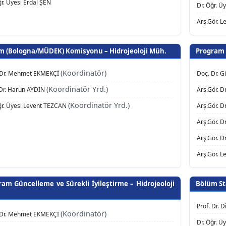
ğr. Üyesi Erdal ŞEN
Dr. Öğr. Ü
Arş.Gör. 
im (Bologna/MÜDEK) Komisyonu – Hidrojeoloji Müh.
Program G
(Koordinatör)
. Dr. Mehmet EKMEKÇİ
Doç. Dr. 
(Koordinatör Yrd.)
Dr. Harun AYDIN
Arş.Gör. D
(Koordinatör Yrd.)
ğr. Üyesi Levent TEZCAN
Arş.Gör. D
Arş.Gör. 
Arş.Gör. 
Arş.Gör. 
ram Güncelleme ve Sürekli İyileştirme – Hidrojeoloji
Bölüm St
.
Prof. Dr. 
(Koordinatör)
. Dr. Mehmet EKMEKÇİ
Dr. Öğr. Ü