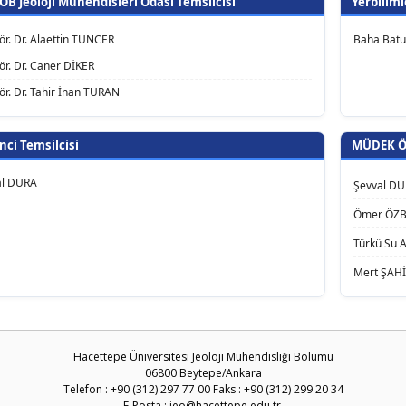
B Jeoloji Mühendisleri Odası Temsilcisi
Yerbiliml
ör. Dr. Alaettin TUNCER
Baha Bat
ör. Dr. Caner DİKER
ör. Dr. Tahir İnan TURAN
nci Temsilcisi
MÜDEK Öğ
al DURA
Şevval D
Ömer ÖZ
Türkü Su
Mert ŞAH
Hacettepe Üniversitesi Jeoloji Mühendisliği Bölümü
06800 Beytepe/Ankara
Telefon : +90 (312) 297 77 00 Faks : +90 (312) 299 20 34
E-Posta :
jeo@hacettepe.edu.tr