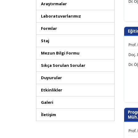
Dr. Ö
Araştırmalar
Laboratuvarlarımız
Formlar
Eğit
Staj
Prof
Mezun Bilgi Formu
Doç. 
Dr. Ö
Sıkça Sorulan Sorular
Duyurular
Etkinlikler
Galeri
Prog
İletişim
Müh
Prof