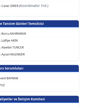
(Koordinatör Yrd.)
r. Caner DİKER
e Tanıtım Günleri Temsilcisi
Dr. Burcu KAHRAMAN
. Lütfiye AKIN
r. Alaettin TUNCER
Dr. Aycan KALENDER
rs Sorumluları
Levent BAYRAM
PUZ
aliyetler ve İletişim Komitesi