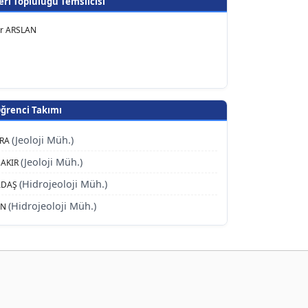
eri Topluluğu Temsilcisi
ur ARSLAN
renci Takımı
(Jeoloji Müh.)
URA
(Jeoloji Müh.)
BAKIR
(Hidrojeoloji Müh.)
 ADAŞ
(Hidrojeoloji Müh.)
İN