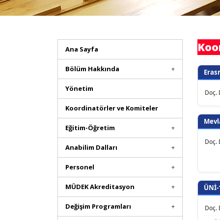
Koo
Ana Sayfa
Bölüm Hakkında
Eras
Yönetim
Doç. 
Koordinatörler ve Komiteler
Mevl
Eğitim-Öğretim
Doç. 
Anabilim Dalları
Personel
MÜDEK Akreditasyon
ÜNİ-
Değişim Programları
Doç. 