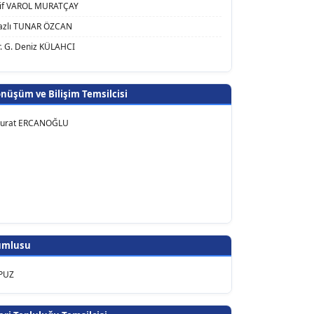
 Elif VAROL MURATÇAY
Nazlı TUNAR ÖZCAN
r. G. Deniz KÜLAHCI
önüşüm ve Bilişim Temsilcisi
 Murat ERCANOĞLU
umlusu
PUZ