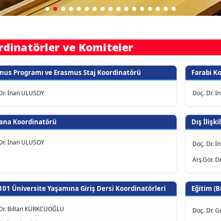
rdinatörler ve Komiteler
mus Programı ve Erasmus Staj Koordinatörü
Farabi K
Dr. İnan ULUSOY
Doç. Dr. 
ana Koordinatörü
Dış İlişk
Dr. İnan ULUSOY
Doç. Dr. 
Arş.Gör. D
101 Üniversite Yaşamına Giriş Dersi Koordinatörleri
Eğitim (
Dr. Biltan KÜRKCÜOĞLU
Doç. Dr. 