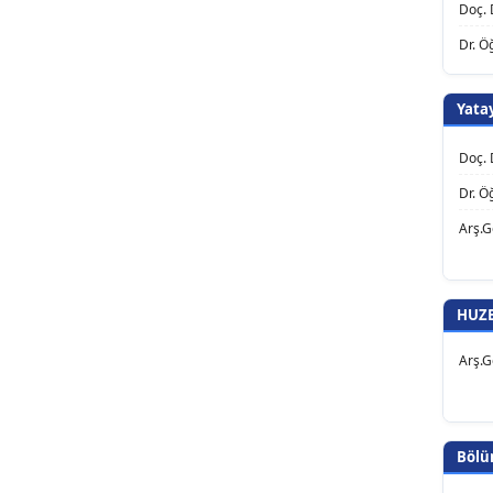
Doç. 
Dr. Ö
Yata
Doç. 
Dr. Ö
Arş.G
HUZE
Arş.G
Bölü